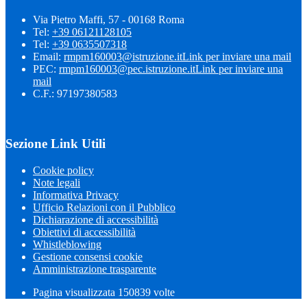
Via Pietro Maffi, 57 - 00168 Roma
Tel:
+39 06121128105
Tel:
+39 0635507318
Email:
rmpm160003@istruzione.it
Link per inviare una mail
PEC:
rmpm160003@pec.istruzione.it
Link per inviare una
mail
C.F.: 97197380583
Sezione Link Utili
Cookie policy
Note legali
Informativa Privacy
Ufficio Relazioni con il Pubblico
Dichiarazione di accessibilità
Obiettivi di accessibilità
Whistleblowing
Gestione consensi cookie
Amministrazione trasparente
Pagina visualizzata
150839
volte