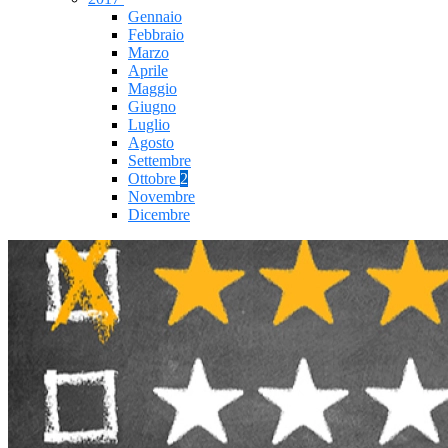
Gennaio
Febbraio
Marzo
Aprile
Maggio
Giugno
Luglio
Agosto
Settembre
Ottobre
2
Novembre
Dicembre