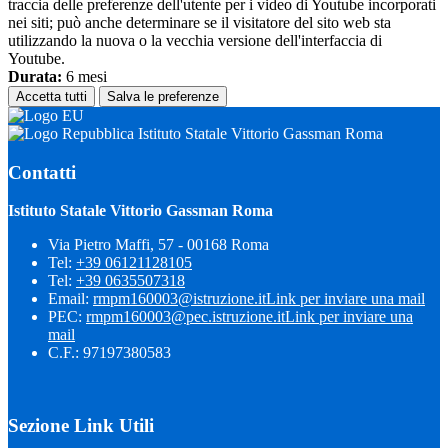
traccia delle preferenze dell'utente per i video di Youtube incorporati
nei siti; può anche determinare se il visitatore del sito web sta
utilizzando la nuova o la vecchia versione dell'interfaccia di
Youtube.
Durata:
6 mesi
Accetta tutti
Salva le preferenze
Istituto Statale Vittorio Gassman Roma
Contatti
Istituto Statale Vittorio Gassman Roma
Via Pietro Maffi, 57 - 00168 Roma
Tel:
+39 06121128105
Tel:
+39 0635507318
Email:
rmpm160003@istruzione.it
Link per inviare una mail
PEC:
rmpm160003@pec.istruzione.it
Link per inviare una
mail
C.F.: 97197380583
Sezione Link Utili