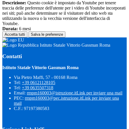
Descrizione:
Questo cookie è impostato da Youtube per tenere
traccia delle preferenze dell'utente per i video di Youtube incorporati
nei siti; può anche determinare se il visitatore del sito web sta
utilizzando la nuova o la vecchia versione dell'interfaccia di
Youtube.
Durata:
6 mesi
Accetta tutti
Salva le preferenze
Istituto Statale Vittorio Gassman Roma
Contatti
Istituto Statale Vittorio Gassman Roma
Via Pietro Maffi, 57 - 00168 Roma
Tel:
+39 06121128105
Tel:
+39 0635507318
Email:
rmpm160003@istruzione.it
Link per inviare una mail
PEC:
rmpm160003@pec.istruzione.it
Link per inviare una
mail
C.F.: 97197380583