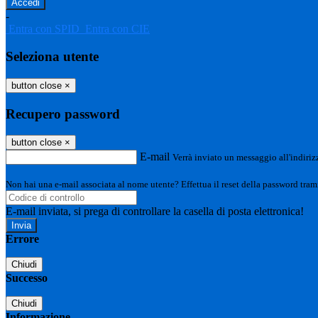
-
Entra con SPID
Entra con CIE
Seleziona utente
button close
×
Recupero password
button close
×
E-mail
Verrà inviato un messaggio all'indirizz
Non hai una e-mail associata al nome utente? Effettua il reset della password tram
E-mail inviata, si prega di controllare la casella di posta elettronica!
Errore
Chiudi
Successo
Chiudi
Informazione