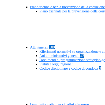
Piano triennale per la prevenzione della corruzione
Piano triennale per la prevenzione della co
Atti generali
180
Riferimenti normativi su organizzazione e at
Atti amministrativi generali
42
Documenti di programmazione strategico-ge
Statuti e leggi regionali
Codice disciplinare e codice di condotta
3
Oneri informativi per cittadini e imprese