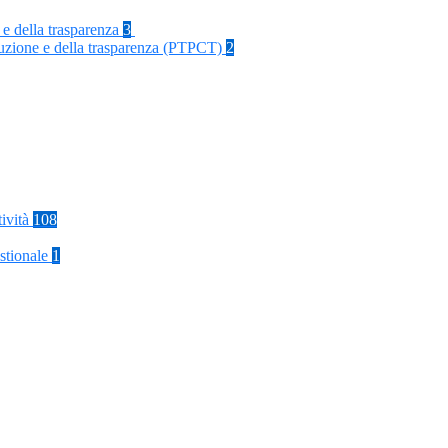
 e della trasparenza
3
rruzione e della trasparenza (PTPCT)
2
tività
108
stionale
1