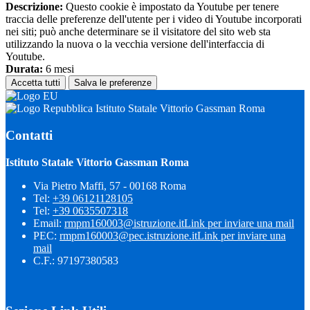
Descrizione:
Questo cookie è impostato da Youtube per tenere
traccia delle preferenze dell'utente per i video di Youtube incorporati
nei siti; può anche determinare se il visitatore del sito web sta
utilizzando la nuova o la vecchia versione dell'interfaccia di
Youtube.
Durata:
6 mesi
Accetta tutti
Salva le preferenze
Istituto Statale Vittorio Gassman Roma
Contatti
Istituto Statale Vittorio Gassman Roma
Via Pietro Maffi, 57 - 00168 Roma
Tel:
+39 06121128105
Tel:
+39 0635507318
Email:
rmpm160003@istruzione.it
Link per inviare una mail
PEC:
rmpm160003@pec.istruzione.it
Link per inviare una
mail
C.F.: 97197380583