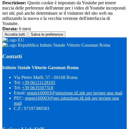
Descrizione:
Questo cookie è impostato da Youtube per tenere
traccia delle preferenze dell'utente per i video di Youtube incorporati
nei siti; può anche determinare se il visitatore del sito web sta
utilizzando la nuova o la vecchia versione dell'interfaccia di
Youtube.
Durata:
6 mesi
Accetta tutti
Salva le preferenze
Istituto Statale Vittorio Gassman Roma
Contatti
Istituto Statale Vittorio Gassman Roma
Via Pietro Maffi, 57 - 00168 Roma
Tel:
+39 06121128105
Tel:
+39 0635507318
Email:
rmpm160003@istruzione.it
Link per inviare una mail
PEC:
rmpm160003@pec.istruzione.it
Link per inviare una
mail
C.F.: 97197380583