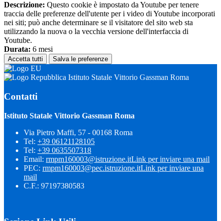
Descrizione:
Questo cookie è impostato da Youtube per tenere
traccia delle preferenze dell'utente per i video di Youtube incorporati
nei siti; può anche determinare se il visitatore del sito web sta
utilizzando la nuova o la vecchia versione dell'interfaccia di
Youtube.
Durata:
6 mesi
Accetta tutti
Salva le preferenze
Istituto Statale Vittorio Gassman Roma
Contatti
Istituto Statale Vittorio Gassman Roma
Via Pietro Maffi, 57 - 00168 Roma
Tel:
+39 06121128105
Tel:
+39 0635507318
Email:
rmpm160003@istruzione.it
Link per inviare una mail
PEC:
rmpm160003@pec.istruzione.it
Link per inviare una
mail
C.F.: 97197380583