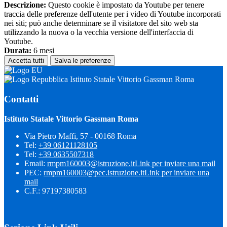
Descrizione:
Questo cookie è impostato da Youtube per tenere
traccia delle preferenze dell'utente per i video di Youtube incorporati
nei siti; può anche determinare se il visitatore del sito web sta
utilizzando la nuova o la vecchia versione dell'interfaccia di
Youtube.
Durata:
6 mesi
Accetta tutti
Salva le preferenze
Istituto Statale Vittorio Gassman Roma
Contatti
Istituto Statale Vittorio Gassman Roma
Via Pietro Maffi, 57 - 00168 Roma
Tel:
+39 06121128105
Tel:
+39 0635507318
Email:
rmpm160003@istruzione.it
Link per inviare una mail
PEC:
rmpm160003@pec.istruzione.it
Link per inviare una
mail
C.F.: 97197380583