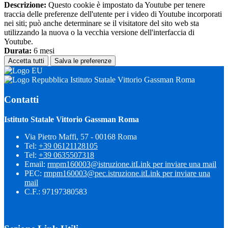
Descrizione:
Questo cookie è impostato da Youtube per tenere
traccia delle preferenze dell'utente per i video di Youtube incorporati
nei siti; può anche determinare se il visitatore del sito web sta
utilizzando la nuova o la vecchia versione dell'interfaccia di
Youtube.
Durata:
6 mesi
Accetta tutti
Salva le preferenze
Istituto Statale Vittorio Gassman Roma
Contatti
Istituto Statale Vittorio Gassman Roma
Via Pietro Maffi, 57 - 00168 Roma
Tel:
+39 06121128105
Tel:
+39 0635507318
Email:
rmpm160003@istruzione.it
Link per inviare una mail
PEC:
rmpm160003@pec.istruzione.it
Link per inviare una
mail
C.F.: 97197380583