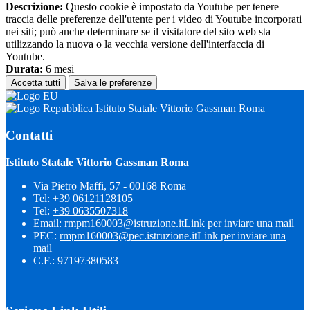
Descrizione:
Questo cookie è impostato da Youtube per tenere
traccia delle preferenze dell'utente per i video di Youtube incorporati
nei siti; può anche determinare se il visitatore del sito web sta
utilizzando la nuova o la vecchia versione dell'interfaccia di
Youtube.
Durata:
6 mesi
Accetta tutti
Salva le preferenze
Istituto Statale Vittorio Gassman Roma
Contatti
Istituto Statale Vittorio Gassman Roma
Via Pietro Maffi, 57 - 00168 Roma
Tel:
+39 06121128105
Tel:
+39 0635507318
Email:
rmpm160003@istruzione.it
Link per inviare una mail
PEC:
rmpm160003@pec.istruzione.it
Link per inviare una
mail
C.F.: 97197380583