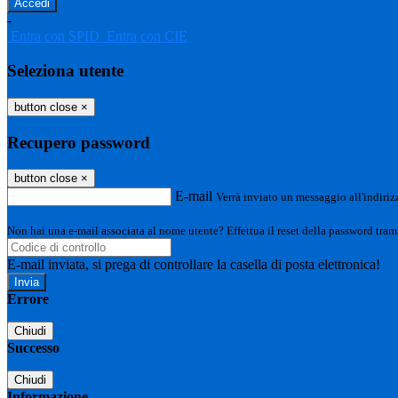
-
Entra con SPID
Entra con CIE
Seleziona utente
button close
×
Recupero password
button close
×
E-mail
Verrà inviato un messaggio all'indirizz
Non hai una e-mail associata al nome utente? Effettua il reset della password tram
E-mail inviata, si prega di controllare la casella di posta elettronica!
Errore
Chiudi
Successo
Chiudi
Informazione