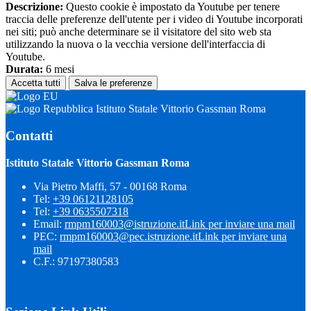
Descrizione:
Questo cookie è impostato da Youtube per tenere
traccia delle preferenze dell'utente per i video di Youtube incorporati
nei siti; può anche determinare se il visitatore del sito web sta
utilizzando la nuova o la vecchia versione dell'interfaccia di
Youtube.
Durata:
6 mesi
Accetta tutti
Salva le preferenze
Istituto Statale Vittorio Gassman Roma
Contatti
Istituto Statale Vittorio Gassman Roma
Via Pietro Maffi, 57 - 00168 Roma
Tel:
+39 06121128105
Tel:
+39 0635507318
Email:
rmpm160003@istruzione.it
Link per inviare una mail
PEC:
rmpm160003@pec.istruzione.it
Link per inviare una
mail
C.F.: 97197380583