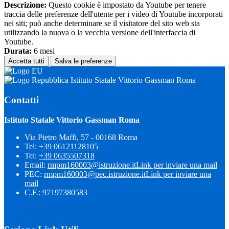
Descrizione:
Questo cookie è impostato da Youtube per tenere
traccia delle preferenze dell'utente per i video di Youtube incorporati
nei siti; può anche determinare se il visitatore del sito web sta
utilizzando la nuova o la vecchia versione dell'interfaccia di
Youtube.
Durata:
6 mesi
Accetta tutti
Salva le preferenze
Istituto Statale Vittorio Gassman Roma
Contatti
Istituto Statale Vittorio Gassman Roma
Via Pietro Maffi, 57 - 00168 Roma
Tel:
+39 06121128105
Tel:
+39 0635507318
Email:
rmpm160003@istruzione.it
Link per inviare una mail
PEC:
rmpm160003@pec.istruzione.it
Link per inviare una
mail
C.F.: 97197380583