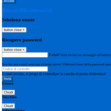
-
Entra con SPID
Entra con CIE
Seleziona utente
button close
×
Recupero password
button close
×
E-mail
Verrà inviato un messaggio all'indirizz
Non hai una e-mail associata al nome utente? Effettua il reset della password tram
E-mail inviata, si prega di controllare la casella di posta elettronica!
Errore
Chiudi
Successo
Chiudi
Informazione