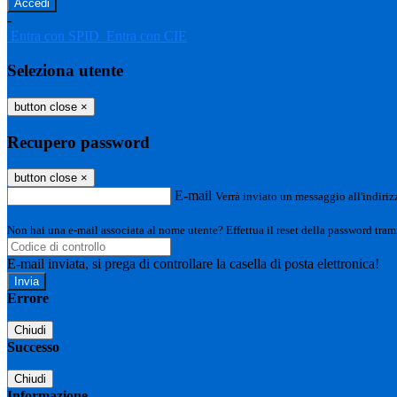
-
Entra con SPID
Entra con CIE
Seleziona utente
button close
×
Recupero password
button close
×
E-mail
Verrà inviato un messaggio all'indirizz
Non hai una e-mail associata al nome utente? Effettua il reset della password tram
E-mail inviata, si prega di controllare la casella di posta elettronica!
Errore
Chiudi
Successo
Chiudi
Informazione