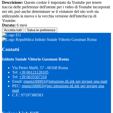
Descrizione:
Questo cookie è impostato da Youtube per tenere
traccia delle preferenze dell'utente per i video di Youtube incorporati
nei siti; può anche determinare se il visitatore del sito web sta
utilizzando la nuova o la vecchia versione dell'interfaccia di
Youtube.
Durata:
6 mesi
Accetta tutti
Salva le preferenze
Istituto Statale Vittorio Gassman Roma
Contatti
Istituto Statale Vittorio Gassman Roma
Via Pietro Maffi, 57 - 00168 Roma
Tel:
+39 06121128105
Tel:
+39 0635507318
Email:
rmpm160003@istruzione.it
Link per inviare una mail
PEC:
rmpm160003@pec.istruzione.it
Link per inviare una
mail
C.F.: 97197380583