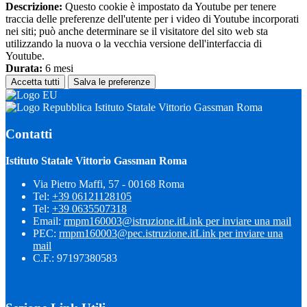
Descrizione:
Questo cookie è impostato da Youtube per tenere
traccia delle preferenze dell'utente per i video di Youtube incorporati
nei siti; può anche determinare se il visitatore del sito web sta
utilizzando la nuova o la vecchia versione dell'interfaccia di
Youtube.
Durata:
6 mesi
Accetta tutti
Salva le preferenze
Istituto Statale Vittorio Gassman Roma
Contatti
Istituto Statale Vittorio Gassman Roma
Via Pietro Maffi, 57 - 00168 Roma
Tel:
+39 06121128105
Tel:
+39 0635507318
Email:
rmpm160003@istruzione.it
Link per inviare una mail
PEC:
rmpm160003@pec.istruzione.it
Link per inviare una
mail
C.F.: 97197380583