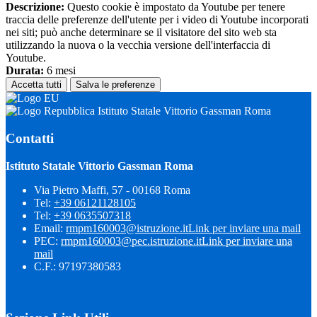
Descrizione:
Questo cookie è impostato da Youtube per tenere
traccia delle preferenze dell'utente per i video di Youtube incorporati
nei siti; può anche determinare se il visitatore del sito web sta
utilizzando la nuova o la vecchia versione dell'interfaccia di
Youtube.
Durata:
6 mesi
Accetta tutti
Salva le preferenze
Istituto Statale Vittorio Gassman Roma
Contatti
Istituto Statale Vittorio Gassman Roma
Via Pietro Maffi, 57 - 00168 Roma
Tel:
+39 06121128105
Tel:
+39 0635507318
Email:
rmpm160003@istruzione.it
Link per inviare una mail
PEC:
rmpm160003@pec.istruzione.it
Link per inviare una
mail
C.F.: 97197380583