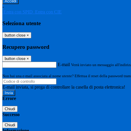
-
Entra con SPID
Entra con CIE
Seleziona utente
button close
×
Recupero password
button close
×
E-mail
Verrà inviato un messaggio all'indirizz
Non hai una e-mail associata al nome utente? Effettua il reset della password tram
E-mail inviata, si prega di controllare la casella di posta elettronica!
Errore
Chiudi
Successo
Chiudi
Informazione