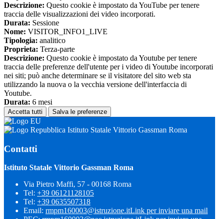
Descrizione:
Questo cookie è impostato da YouTube per tenere
traccia delle visualizzazioni dei video incorporati.
Durata:
Sessione
Nome:
VISITOR_INFO1_LIVE
Tipologia:
analitico
Proprieta:
Terza-parte
Descrizione:
Questo cookie è impostato da Youtube per tenere
traccia delle preferenze dell'utente per i video di Youtube incorporati
nei siti; può anche determinare se il visitatore del sito web sta
utilizzando la nuova o la vecchia versione dell'interfaccia di
Youtube.
Durata:
6 mesi
Accetta tutti
Salva le preferenze
Istituto Statale Vittorio Gassman Roma
Contatti
Istituto Statale Vittorio Gassman Roma
Via Pietro Maffi, 57 - 00168 Roma
Tel:
+39 06121128105
Tel:
+39 0635507318
Email:
rmpm160003@istruzione.it
Link per inviare una mail