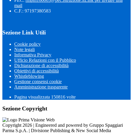
PEC:
rmpm160003@pec.istruzione.it
Link per inviare una
mail
C.F.: 97197380583
Sezione Link Utili
Cookie policy
Note legali
Informativa Privacy
Ufficio Relazioni con il Pubblico
Dichiarazione di accessibilità
Obiettivi di accessibilità
Whistleblowing
Gestione consensi cookie
Amministrazione trasparente
Pagina visualizzata
150816
volte
Sezione Copyright
Copyright 2026 | Engineered and powered by Gruppo Spaggiari
Parma S.p.A. | Divisione Publishing & New Social Media