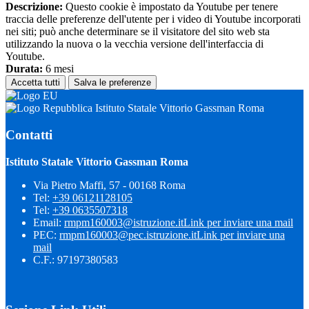
Descrizione:
Questo cookie è impostato da Youtube per tenere
traccia delle preferenze dell'utente per i video di Youtube incorporati
nei siti; può anche determinare se il visitatore del sito web sta
utilizzando la nuova o la vecchia versione dell'interfaccia di
Youtube.
Durata:
6 mesi
Accetta tutti
Salva le preferenze
Istituto Statale Vittorio Gassman Roma
Contatti
Istituto Statale Vittorio Gassman Roma
Via Pietro Maffi, 57 - 00168 Roma
Tel:
+39 06121128105
Tel:
+39 0635507318
Email:
rmpm160003@istruzione.it
Link per inviare una mail
PEC:
rmpm160003@pec.istruzione.it
Link per inviare una
mail
C.F.: 97197380583