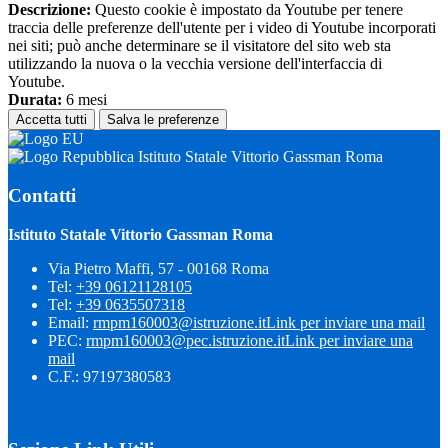
Descrizione:
Questo cookie è impostato da Youtube per tenere
traccia delle preferenze dell'utente per i video di Youtube incorporati
nei siti; può anche determinare se il visitatore del sito web sta
utilizzando la nuova o la vecchia versione dell'interfaccia di
Youtube.
Durata:
6 mesi
Accetta tutti
Salva le preferenze
Istituto Statale Vittorio Gassman Roma
Contatti
Istituto Statale Vittorio Gassman Roma
Via Pietro Maffi, 57 - 00168 Roma
Tel:
+39 06121128105
Tel:
+39 0635507318
Email:
rmpm160003@istruzione.it
Link per inviare una mail
PEC:
rmpm160003@pec.istruzione.it
Link per inviare una
mail
C.F.: 97197380583