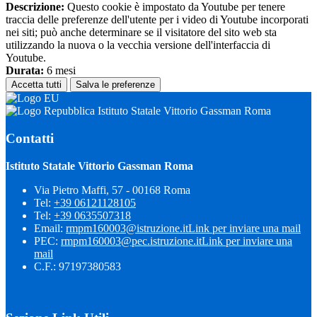
Descrizione:
Questo cookie è impostato da Youtube per tenere
traccia delle preferenze dell'utente per i video di Youtube incorporati
nei siti; può anche determinare se il visitatore del sito web sta
utilizzando la nuova o la vecchia versione dell'interfaccia di
Youtube.
Durata:
6 mesi
Accetta tutti
Salva le preferenze
Istituto Statale Vittorio Gassman Roma
Contatti
Istituto Statale Vittorio Gassman Roma
Via Pietro Maffi, 57 - 00168 Roma
Tel:
+39 06121128105
Tel:
+39 0635507318
Email:
rmpm160003@istruzione.it
Link per inviare una mail
PEC:
rmpm160003@pec.istruzione.it
Link per inviare una
mail
C.F.: 97197380583