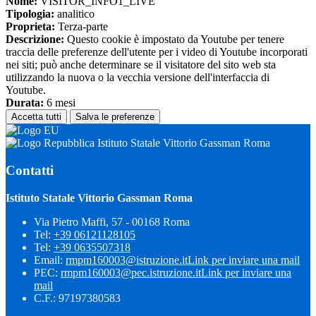
Nome:
VISITOR_INFO1_LIVE
Tipologia:
analitico
Proprieta:
Terza-parte
Descrizione:
Questo cookie è impostato da Youtube per tenere
traccia delle preferenze dell'utente per i video di Youtube incorporati
nei siti; può anche determinare se il visitatore del sito web sta
utilizzando la nuova o la vecchia versione dell'interfaccia di
Youtube.
Durata:
6 mesi
Accetta tutti
Salva le preferenze
Istituto Statale Vittorio Gassman Roma
Contatti
Istituto Statale Vittorio Gassman Roma
Via Pietro Maffi, 57 - 00168 Roma
Tel:
+39 06121128105
Tel:
+39 0635507318
Email:
rmpm160003@istruzione.it
Link per inviare una mail
PEC:
rmpm160003@pec.istruzione.it
Link per inviare una
mail
C.F.: 97197380583