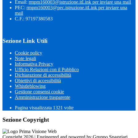
Email:
rmpm160003@istruzione.it
Link per inviare una mail
PEC:
rmpm160003@pec.istruzione.it
Link per inviare una
mail
C.F.: 97197380583
Sezione Link Utili
Cookie policy
Note legali
Informativa Privacy
Ufficio Relazioni con il Pubblico
Dichiarazione di accessibilità
Obiettivi di accessibilità
Whistleblowing
Gestione consensi cookie
Amministrazione trasparente
Pagina visualizzata
1321
volte
Sezione Copyright
Copyright 2026 | Engineered and powered by Gruppo Spaggiari