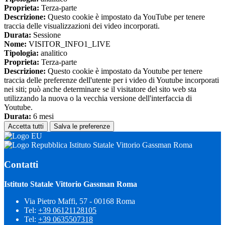
Proprieta:
Terza-parte
Descrizione:
Questo cookie è impostato da YouTube per tenere
traccia delle visualizzazioni dei video incorporati.
Durata:
Sessione
Nome:
VISITOR_INFO1_LIVE
Tipologia:
analitico
Proprieta:
Terza-parte
Descrizione:
Questo cookie è impostato da Youtube per tenere
traccia delle preferenze dell'utente per i video di Youtube incorporati
nei siti; può anche determinare se il visitatore del sito web sta
utilizzando la nuova o la vecchia versione dell'interfaccia di
Youtube.
Durata:
6 mesi
Accetta tutti
Salva le preferenze
Istituto Statale Vittorio Gassman Roma
Contatti
Istituto Statale Vittorio Gassman Roma
Via Pietro Maffi, 57 - 00168 Roma
Tel:
+39 06121128105
Tel:
+39 0635507318