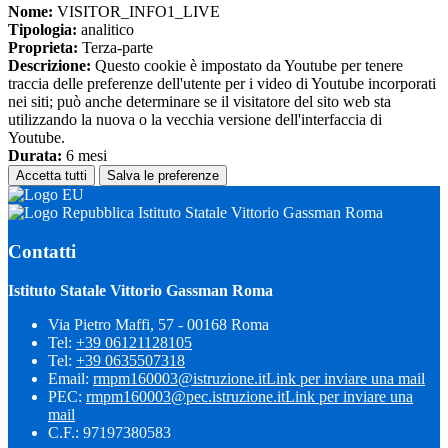
Nome:
VISITOR_INFO1_LIVE
Tipologia:
analitico
Proprieta:
Terza-parte
Descrizione:
Questo cookie è impostato da Youtube per tenere
traccia delle preferenze dell'utente per i video di Youtube incorporati
nei siti; può anche determinare se il visitatore del sito web sta
utilizzando la nuova o la vecchia versione dell'interfaccia di
Youtube.
Durata:
6 mesi
Accetta tutti
Salva le preferenze
Istituto Statale Vittorio Gassman Roma
Contatti
Istituto Statale Vittorio Gassman Roma
Via Pietro Maffi, 57 - 00168 Roma
Tel:
+39 06121128105
Tel:
+39 0635507318
Email:
rmpm160003@istruzione.it
Link per inviare una mail
PEC:
rmpm160003@pec.istruzione.it
Link per inviare una
mail
C.F.: 97197380583