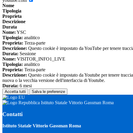
youtube.com
Nome
Tipologia
Proprieta
Descrizione
Durata
Nome:
YSC
Tipologia:
analitico
Proprieta:
Terza-parte
Descrizione:
Questo cookie è impostato da YouTube per tenere traccia 
Durata:
Sessione
Nome:
VISITOR_INFO1_LIVE
Tipologia:
analitico
Proprieta:
Terza-parte
Descrizione:
Questo cookie è impostato da Youtube per tenere traccia de
nuova o la vecchia versione dell'interfaccia di Youtube.
Durata:
6 mesi
Accetta tutti
Salva le preferenze
Istituto Statale Vittorio Gassman Roma
Contatti
Istituto Statale Vittorio Gassman Roma