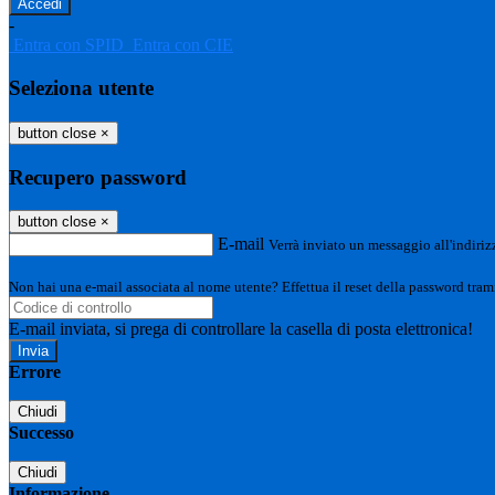
-
Entra con SPID
Entra con CIE
Seleziona utente
button close
×
Recupero password
button close
×
E-mail
Verrà inviato un messaggio all'indirizz
Non hai una e-mail associata al nome utente? Effettua il reset della password tram
E-mail inviata, si prega di controllare la casella di posta elettronica!
Errore
Chiudi
Successo
Chiudi
Informazione