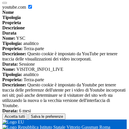
youtube.com
Nome
Tipologia
Proprieta
Descrizione
Durata
Nome:
YSC
Tipologia:
analitico
Proprieta:
Terza-parte
Descrizione:
Questo cookie è impostato da YouTube per tenere
traccia delle visualizzazioni dei video incorporati.
Durata:
Sessione
Nome:
VISITOR_INFO1_LIVE
Tipologia:
analitico
Proprieta:
Terza-parte
Descrizione:
Questo cookie è impostato da Youtube per tenere
traccia delle preferenze dell'utente per i video di Youtube incorporati
nei siti; può anche determinare se il visitatore del sito web sta
utilizzando la nuova o la vecchia versione dell'interfaccia di
Youtube.
Durata:
6 mesi
Accetta tutti
Salva le preferenze
Istituto Statale Vittorio Gassman Roma