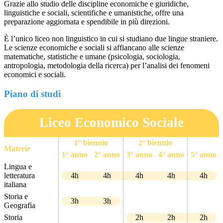
Grazie allo studio delle discipline economiche e giuridiche,
linguistiche e sociali, scientifiche e umanistiche, offre una
preparazione aggiornata e spendibile in più direzioni.
È l’unico liceo non linguistico in cui si studiano due lingue straniere.
Le scienze economiche e sociali si affiancano alle scienze
matematiche, statistiche e umane (psicologia, sociologia,
antropologia, metodologia della ricerca) per l’analisi dei fenomeni
economici e sociali.
Piano di studi
Liceo Economico Sociale
1° biennio
2° biennio
Materie
1° anno
2° anno
3° anno
4° anno
5° anno
Lingua e
letteratura
4h
4h
4h
4h
4h
italiana
Storia e
3h
3h
Geografia
Storia
2h
2h
2h