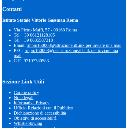
Contatti
Istituto Statale Vittorio Gassman Roma
Via Pietro Maffi, 57 - 00168 Roma
Tel:
+39 06121128105
Tel:
+39 0635507318
Email:
rmpm160003@istruzione.it
Link per inviare una mail
PEC:
rmpm160003@pec.istruzione.it
Link per inviare una
mail
C.F.: 97197380583
Sezione Link Utili
Cookie policy
Note legali
Informativa Privacy
Ufficio Relazioni con il Pubblico
Dichiarazione di accessibilità
Obiettivi di accessibilità
Whistleblowing