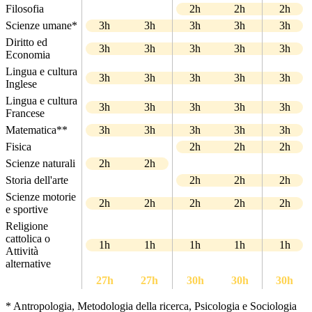
Filosofia
2h
2h
2h
Scienze umane*
3h
3h
3h
3h
3h
Diritto ed
3h
3h
3h
3h
3h
Economia
Lingua e cultura
3h
3h
3h
3h
3h
Inglese
Lingua e cultura
3h
3h
3h
3h
3h
Francese
Matematica**
3h
3h
3h
3h
3h
Fisica
2h
2h
2h
Scienze naturali
2h
2h
Storia dell'arte
2h
2h
2h
Scienze motorie
2h
2h
2h
2h
2h
e sportive
Religione
cattolica o
1h
1h
1h
1h
1h
Attività
alternative
27h
27h
30h
30h
30h
* Antropologia, Metodologia della ricerca, Psicologia e Sociologia