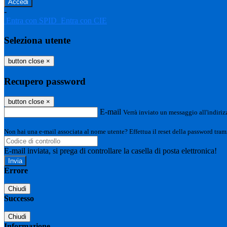
-
Entra con SPID
Entra con CIE
Seleziona utente
button close
×
Recupero password
button close
×
E-mail
Verrà inviato un messaggio all'indirizz
Non hai una e-mail associata al nome utente? Effettua il reset della password tram
E-mail inviata, si prega di controllare la casella di posta elettronica!
Errore
Chiudi
Successo
Chiudi
Informazione