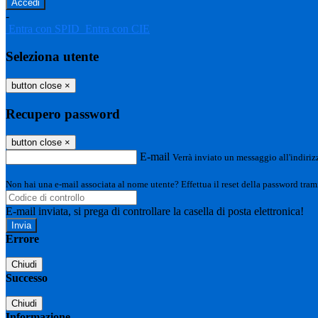
-
Entra con SPID
Entra con CIE
Seleziona utente
button close
×
Recupero password
button close
×
E-mail
Verrà inviato un messaggio all'indirizz
Non hai una e-mail associata al nome utente? Effettua il reset della password tram
E-mail inviata, si prega di controllare la casella di posta elettronica!
Errore
Chiudi
Successo
Chiudi
Informazione