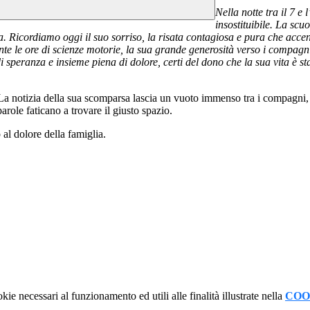
Nella notte tra il 7 
insostituibile. La scu
icordiamo oggi il suo sorriso, la risata contagiosa e pura che accendev
te le ore di scienze motorie, la sua grande generosità verso i compagni 
peranza e insieme piena di dolore, certi del dono che la sua vita è sta
La notizia della sua scomparsa lascia un vuoto immenso tra i compagni, i d
arole faticano a trovare il giusto spazio.
 al dolore della famiglia.
kie necessari al funzionamento ed utili alle finalità illustrate nella
COO