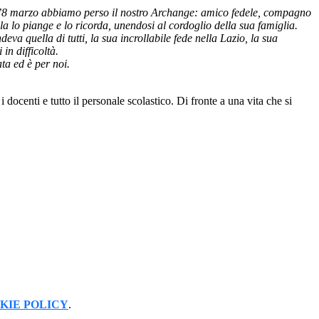
e l’8 marzo abbiamo perso il nostro Archange: amico fedele, compagno
ola lo piange e lo ricorda, unendosi al cordoglio della sua famiglia.
a quella di tutti, la sua incrollabile fede nella Lazio, la sua
in difficoltà.
ta ed è per noi.
ocenti e tutto il personale scolastico. Di fronte a una vita che si
KIE POLICY
.