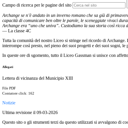
Campo di ricerca per le pagine del sito
Archange se n’è andato in un inverno romano che sa già di primavera. R
capacità di comunicare ben oltre le parole, le sceneggiate vivaci duran
Archange era “uno che univa”. Custodiamo la sua storia così ricca di s
— La classe 4C
Tutta la comunità del nostro Liceo si stringe nel ricordo di Archange. 
interrompe così presto, nel pieno dei suoi progetti e dei suoi sogni, le p
In queste ore di sgomento, tutto il Liceo Gassman si unisce con affetto
Allegati
Lettera di vicinanza del Municipio XIII
File PDF
Contatore click: 162
Notizie
Ultima revisione il 09-03-2026
Questo sito o gli strumenti terzi da questo utilizzati si avvalgono di coo