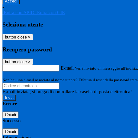
-
Entra con SPID
Entra con CIE
Seleziona utente
button close
×
Recupero password
button close
×
E-mail
Verrà inviato un messaggio all'indirizz
Non hai una e-mail associata al nome utente? Effettua il reset della password tram
E-mail inviata, si prega di controllare la casella di posta elettronica!
Errore
Chiudi
Successo
Chiudi
Informazione