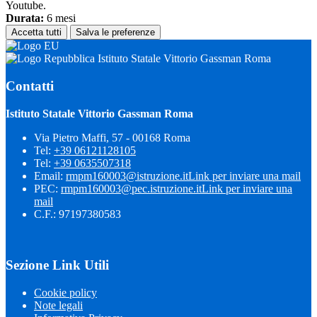
Youtube.
Durata:
6 mesi
Accetta tutti
Salva le preferenze
Istituto Statale Vittorio Gassman Roma
Contatti
Istituto Statale Vittorio Gassman Roma
Via Pietro Maffi, 57 - 00168 Roma
Tel:
+39 06121128105
Tel:
+39 0635507318
Email:
rmpm160003@istruzione.it
Link per inviare una mail
PEC:
rmpm160003@pec.istruzione.it
Link per inviare una
mail
C.F.: 97197380583
Sezione Link Utili
Cookie policy
Note legali